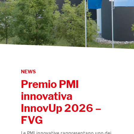
NEWS
Premio PMI
innovativa
InnovUp 2026 –
FVG
Le PMI innovative rappresentano uno dei