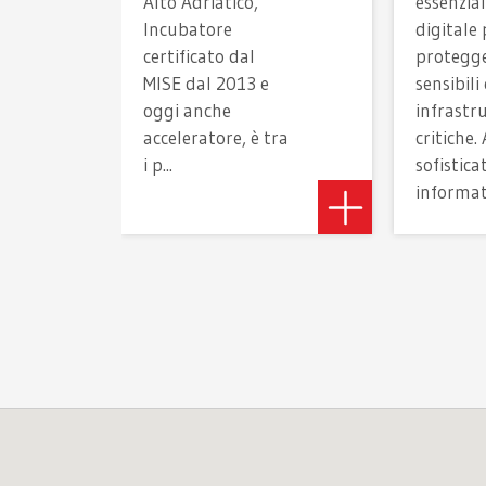
Alto Adriatico,
essenzial
Incubatore
digitale 
certificato dal
protegge
MISE dal 2013 e
sensibili 
oggi anche
infrastr
acceleratore, è tra
critiche.
i p...
sofistic
informati