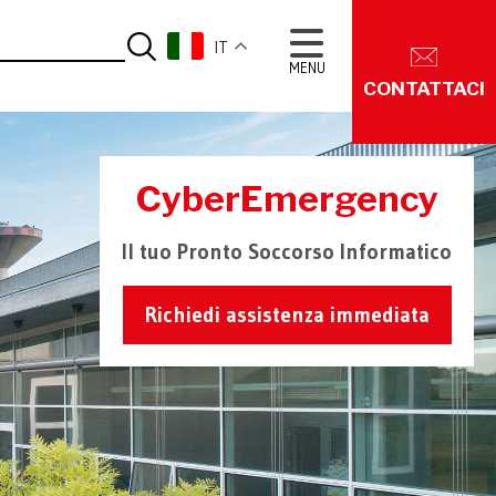
IT
MENU
CONTATTACI
CyberEmergency
Il tuo Pronto Soccorso Informatico
Richiedi assistenza immediata