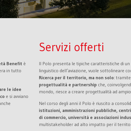
Servizi offerti
età Benefit
è
Il Polo presenta le tipiche caratteristiche di un
era in tutto
linguistico dell’aviazione, vuole sottolineare 
Ricerca per il territorio, ma non solo
: tramite
progettualità e partnership
che, coinvolgendo 
are le idee
mondo, riesce a creare progettualità ad ampio 
ico
e si avviano
 anche
Nel corso degli anni il Polo è riuscito a consoli
istituzioni, amministrazioni pubbliche, centr
di commercio, università e associazioni indust
multistakeholder ad alto impatto per il territor