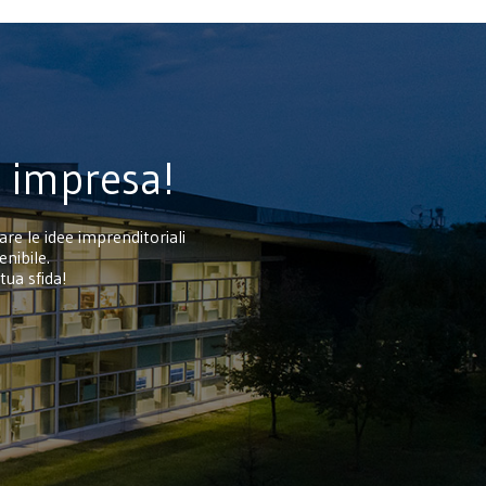
a impresa!
re le idee imprenditoriali
enibile.
tua sfida!