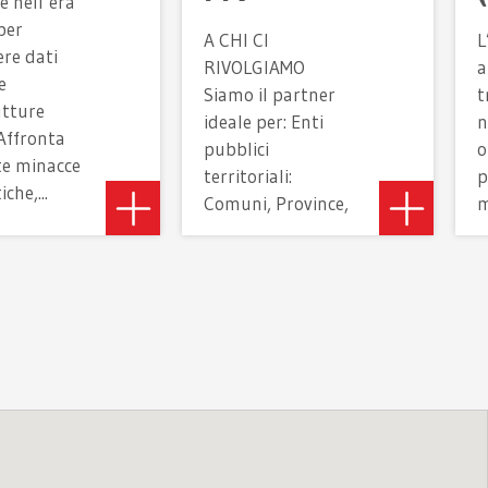
e nell’era
per
A CHI CI
L
re dati
RIVOLGIAMO
a
e
Siamo il partner
t
utture
ideale per: Enti
n
 Affronta
pubblici
o
ate minacce
territoriali:
p
che,...
Comuni, Province,
m
Regioni.
d
a
c
E