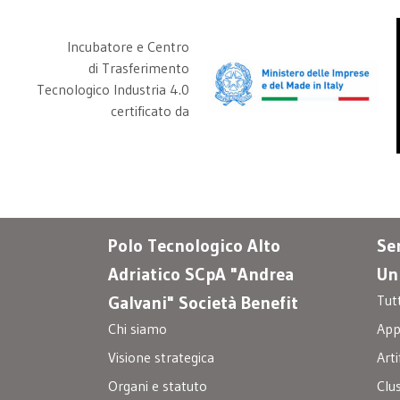
Incubatore e Centro
di Trasferimento
Tecnologico Industria 4.0
certificato da
Polo Tecnologico Alto
Ser
Adriatico SCpA "Andrea
Un
Tut
Galvani" Società Benefit
Chi siamo
Appa
Visione strategica
Arti
Organi e statuto
Clu