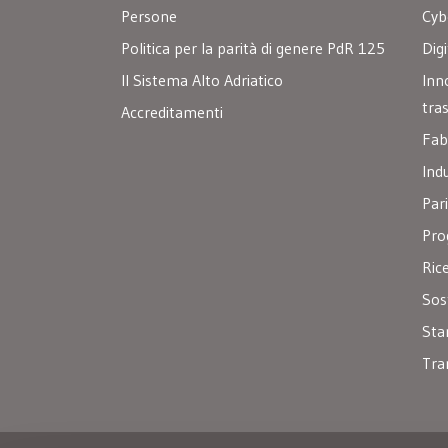
Persone
Cyb
Politica per la parità di genere PdR 125
Digi
Il Sistema Alto Adriatico
Inn
tra
Accreditamenti
Fab
Ind
Par
Pro
Ric
Sos
Sta
Tra