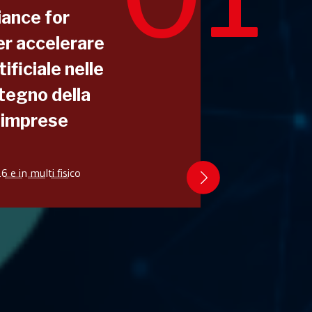
iance for
er accelerare
ificiale nelle
tegno della
e imprese
 e in multi fisico