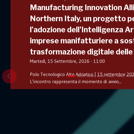
Manufacturing Innovation All
Northern Italy, un progetto p
l’adozione dell’Intelligenza Art
leggi tutto
leggi tutto
leggi tutto
imprese manifatturiere a sos
leggi tutto
leggi tutto
leggi tutto
leggi tutto
trasformazione digitale dell
Martedì, 15 Settembre, 2026 - 11:00
leggi tutto
leggi tutto
Polo Tecnologico Alto Adriatico | 15 settembre 2026
L’incontro rappresenta il momento di avvio...
leggi tutto