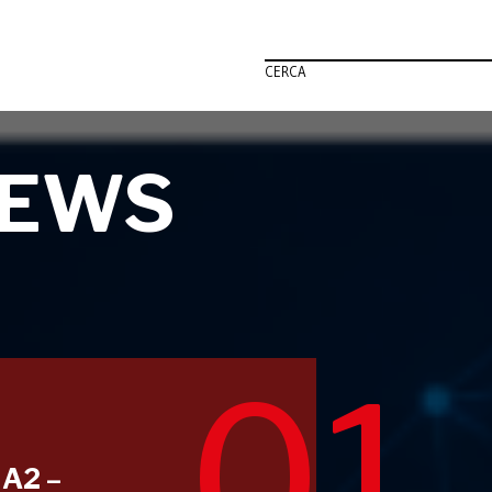
CERCA
NEWS
01
IA2 –