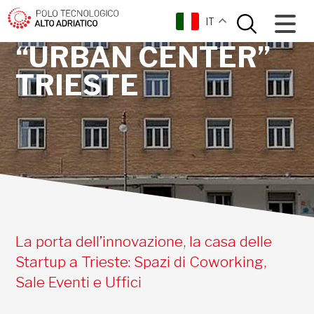
SEDI
IT
“URBAN CENTER”
TRIESTE
La porta dell’innovazione, la casa delle
Startup a Trieste: Spazi di Coworking,
Sale Eventi e Uffici