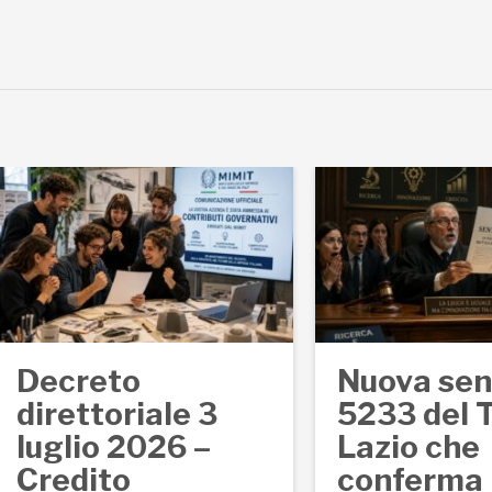
certificazione e
Associato SBP un
l’intensificarsi dei ...
nuovo webinar
gratuito dedicato
al Credito d’Impo
per Ricerca & Svil
un’occasione strat
per i ...
Decreto
Nuova se
direttoriale 3
5233 del 
luglio 2026 –
Lazio che
Credito
conferma 