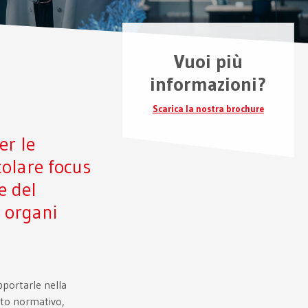
Vuoi più
informazioni?
Scarica la nostra brochure
er le
colare focus
e del
i organi
pportarle nella
etto normativo,