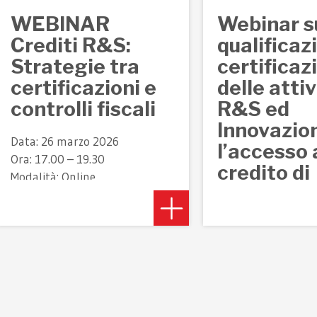
WEBINAR
Webinar s
Crediti R&S:
qualificaz
Strategie tra
certificaz
certificazioni e
delle attiv
controlli fiscali
R&S ed
Innovazio
Data: 26 marzo 2026
l’accesso 
Ora: 17.00 – 19.30
credito di
Modalità: Online
imposta
(Webinar) il panorama
dei Crediti d’Imposta
La Business Unit 
per Ricerca e Sviluppo
del Polo Tecnologi
sta attraversando una
Alto Adriatico ha
fase di profonda
organizzato in
evoluzione. Tra nuove
collaborazione con 
procedure di
partner Studio