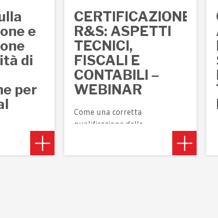
ulla
CERTIFICAZIONE
ione e
R&S: ASPETTI
ione
TECNICI,
ità di
FISCALI E
CONTABILI –
ne per
WEBINAR
al
Come una corretta
qualificazione delle
attività ammissibili può
essere il punto di svolta
R&S
per accedere al credito
co
d’imposta R&S, con
approfondimenti pratici
e linee guida essenziali
il
per una gestione