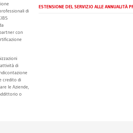
zione
ESTENSIONE DEL SERVIZIO ALLE ANNUALITÀ P
rofessionali di
KIBS
da
 partner con
rtificazione
izzazioni
ttività di
endicontazione
e credito di
lare le Aziende,
ddittorio o