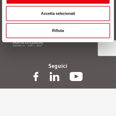
sulla privacy
, acconsento al trattamento dei dati
personali comunicati. *
Accetta selezionati
Rifiuta
Seguici
© Polo Tecnologico Alto Adriatico Andrea Galvani scpa
/
P.IVA
01472410933
/
Privacy Policy
/
Termini d’uso
/
Cookie Policy
/