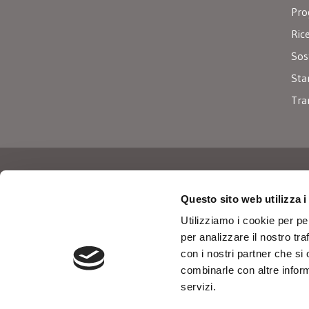
Pro
Ric
Sos
Sta
Tra
Iscriviti alla nostra newslette
Questo sito web utilizza i
Utilizziamo i cookie per pe
per analizzare il nostro tra
con i nostri partner che si
Dopo aver preso visione della presente
combinarle con altre inform
informativa sulla privacy
, acconsento al
servizi.
trattamento dei dati personali comunicati
*