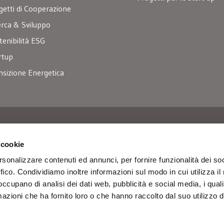
getti di Cooperazione
erca & Sviluppo
tenibilità ESG
rtup
nsizione Energetica
r
 cookie
rsonalizzare contenuti ed annunci, per fornire funzionalità dei so
ffico. Condividiamo inoltre informazioni sul modo in cui utilizza il 
 occupano di analisi dei dati web, pubblicità e social media, i qual
azioni che ha fornito loro o che hanno raccolto dal suo utilizzo d
.