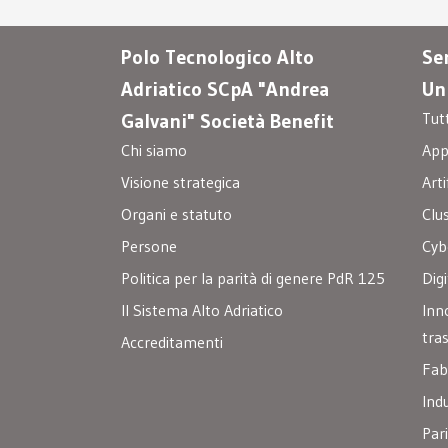
Polo Tecnologico Alto
Ser
Adriatico SCpA "Andrea
Un
Tut
Galvani" Società Benefit
Chi siamo
Appa
Visione strategica
Arti
Organi e statuto
Clu
Persone
Cyb
Politica per la parità di genere PdR 125
Digi
Il Sistema Alto Adriatico
Inn
tra
Accreditamenti
Fab
Ind
Par