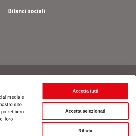
Bilanci sociali
Seguici
Accetta tutti
cial media e
nostro sito
Accetta selezionati
i potrebbero
ei loro
Rifiuta