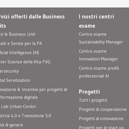
vizi offerti dalle Business
I nostri centri
its
esame
te le Business Unit
Centro esame
Sustainability Manager
lti e Servizi per la PA
Centro esame
ficial Intelligence (AI)
Innovation Manager
ster Scienze della Vita FVG
Centro esame profili
ersecurity
professionali AI
tal Servitization
ovazione & Incentivi per progetti di
Progetti
sformazione digitale
Tutti i progetti
 Lab Urban Center
Progetti di cooperazione
ustria 4.0 e Transizione 5.0
Progetti di innovazione
ità di genere
Progetti per le start up