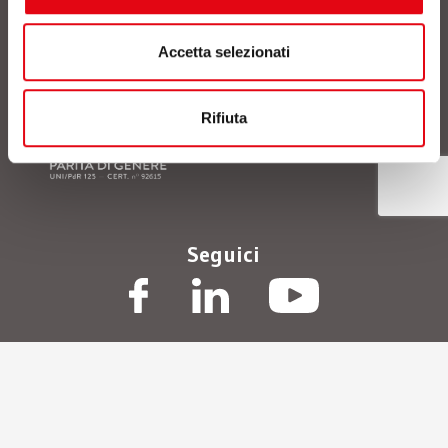
sulla privacy
, acconsento al trattamento dei dati
personali comunicati. *
Accetta selezionati
Rifiuta
Seguici
© Polo Tecnologico Alto Adriatico Andrea Galvani scpa
/
P.IVA
01472410933
/
Privacy Policy
/
Termini d’uso
/
Cookie Policy
/