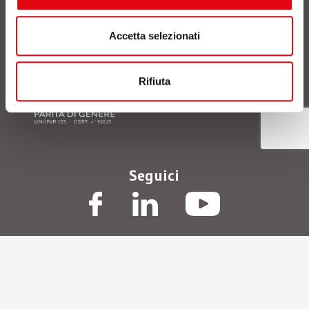
sulla privacy
, acconsento al trattamento dei dati
personali comunicati. *
Accetta selezionati
Rifiuta
Seguici
© Polo Tecnologico Alto Adriatico Andrea Galvani scpa
/
P.IVA
01472410933
/
Privacy Policy
/
Termini d’uso
/
Cookie Policy
/