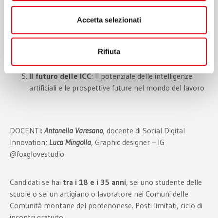
Progettazioni creative
: Esplora living lab e
innovazione sociale del digitale.
Accetta selezionati
Arte, creatività e
tecnologia
: Analisi dei principali casi
Rifiuta
studio del settore.
Il futuro delle ICC
: Il potenziale delle intelligenze
artificiali e le prospettive future nel mondo del lavoro.
DOCENTI:
Antonella Varesano
, docente di Social Digital
Innovation;
Luca Mingolla
, Graphic designer – IG
@foxglovestudio
Candidati se hai
tra i 18 e i 35 anni
, sei uno studente delle
scuole o sei un artigiano o lavoratore nei Comuni delle
Comunità montane del pordenonese. Posti limitati, ciclo di
incontri gratuito.