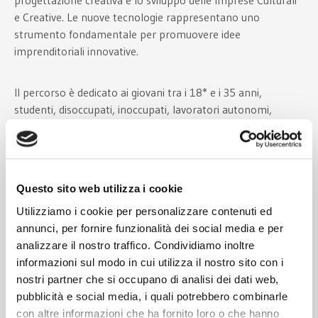
progettazione creativa e lo sviluppo delle Imprese Culturali
e Creative. Le nuove tecnologie rappresentano uno
strumento fondamentale per promuovere idee
imprenditoriali innovative.
Il percorso è dedicato ai giovani tra i 18* e i 35 anni,
studenti, disoccupati, inoccupati, lavoratori autonomi,
lavoratori dipendenti o artigiani nelle Comunità di
montagna delle Prealpi Friulane Orientali che vogliano
crescere nelle competenze digitali. Per l’iscrizione è
necessario compilare il form di registrazione; il ciclo di
Questo sito web utilizza i cookie
incontri è gratuito. . Si ricorda che i posti sono limitati alla
capienza della sala.
Utilizziamo i cookie per personalizzare contenuti ed
annunci, per fornire funzionalità dei social media e per
*
Giovani che compiranno 18 anni entro il febbraio 2025
analizzare il nostro traffico. Condividiamo inoltre
informazioni sul modo in cui utilizza il nostro sito con i
nostri partner che si occupano di analisi dei dati web,
DOVE E QUANDO:
pubblicità e social media, i quali potrebbero combinarle
con altre informazioni che ha fornito loro o che hanno