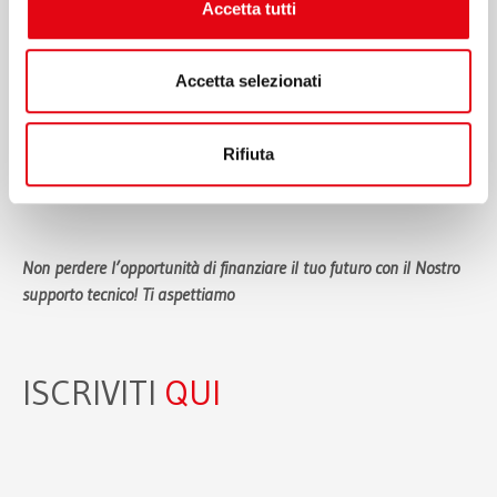
Accetta tutti
17:20 – 17:40 –
Analisi del perimetro della Misura:
inquadramento normativo della Manovra 2026 –
Ing. Marco
Accetta selezionati
Belardi,
Direttore Tecnico BU Industria 4.0 e Transizione 5.0 Polo
Tecnologico Alto Adriatico
Rifiuta
17:40 – 17:50 –
Conclusioni Q&A
Non perdere l’opportunità di finanziare il tuo futuro con il Nostro
supporto tecnico! Ti aspettiamo
ISCRIVITI
QUI