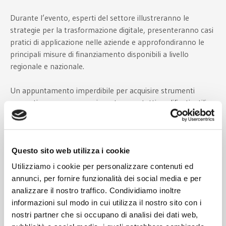
Durante l’evento, esperti del settore illustreranno le
strategie per la trasformazione digitale, presenteranno casi
pratici di applicazione nelle aziende e approfondiranno le
principali misure di finanziamento disponibili a livello
regionale e nazionale.
Un appuntamento imperdibile per acquisire strumenti
concreti, conoscenze aggiornate e contatti qualificati, utili a
sostenere lo sviluppo e la competitività della propria
impresa in un contesto economico sempre più orientato
all’innovazione tecnologica e alla sostenibilità.
Questo sito web utilizza i cookie
PROGRAMMA
Utilizziamo i cookie per personalizzare contenuti ed
annunci, per fornire funzionalità dei social media e per
analizzare il nostro traffico. Condividiamo inoltre
16:00 – 16:15 –
Registrazione Partecipanti
informazioni sul modo in cui utilizza il nostro sito con i
nostri partner che si occupano di analisi dei dati web,