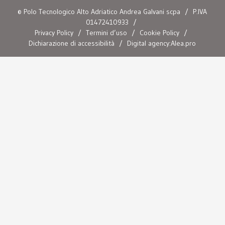
© Polo Tecnologico Alto Adriatico Andrea Galvani scpa
/
P.IVA
01472410933
/
Privacy Policy
/
Termini d’uso
/
Cookie Policy
/
Dichiarazione di accessibilità
/
Digital agency:Alea.pro