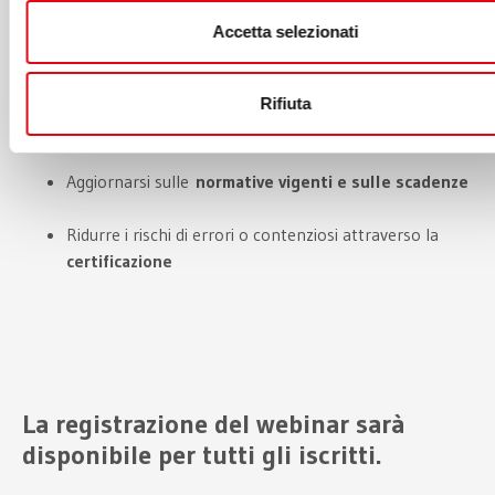
Comprendere come qualificare correttamente le
Accetta selezionati
attività
ammissibili al credito d’imposta
Ricevere
linee guida operative
e analizzare
casi
Rifiuta
concreti
Aggiornarsi sulle
normative vigenti e sulle scadenze
Ridurre i rischi di errori o contenziosi attraverso la
certificazione
La registrazione del webinar sarà
disponibile per tutti gli iscritti.