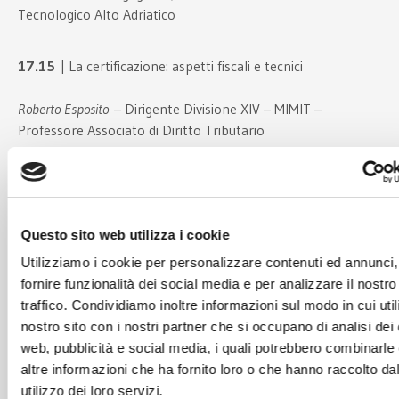
Tecnologico Alto Adriatico
17.15
| La certificazione: aspetti fiscali e tecnici
Roberto Esposito
– Dirigente Divisione XIV – MIMIT –
Professore Associato di Diritto Tributario
17.50
| Il riversamento del bonus ricerca e sviluppo: analisi
di convenienza
Questo sito web utilizza i cookie
Edoardo Belli Contarini
– Avvocato, Partner Studio Fantozzi
Utilizziamo i cookie per personalizzare contenuti ed annunci,
fornire funzionalità dei social media e per analizzare il nostro
18.15
| Lo stato del contenzioso
traffico. Condividiamo inoltre informazioni sul modo in cui utili
nostro sito con i nostri partner che si occupano di analisi dei 
Teresa Cariello
– Avvocato Tributarista, ex funzionario
web, pubblicità e social media, i quali potrebbero combinarle
Agenzia delle Entrate
altre informazioni che ha fornito loro o che hanno raccolto da
utilizzo dei loro servizi.