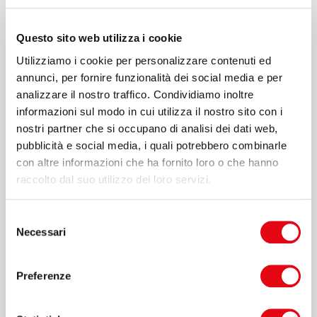
DI INTERESSE
Questo sito web utilizza i cookie
Pordenone, 4 marzo 2023
Utilizziamo i cookie per personalizzare contenuti ed
Il Polo Tecnologico Alto Adriatico “Andrea
annunci, per fornire funzionalità dei social media e per
Galvani”, ente gestore del Cluster Scienze
analizzare il nostro traffico. Condividiamo inoltre
della Vita del Friuli Venezia Giulia, nell’ambito
informazioni sul modo in cui utilizza il nostro sito con i
di un ambizioso progetto di sviluppo
nostri partner che si occupano di analisi dei dati web,
dell’innovazione nel settore Scienze della vita
pubblicità e social media, i quali potrebbero combinarle
per il Friuli Venezia Giulia
chiede una manifestazione di interesse
con altre informazioni che ha fornito loro o che hanno
raccolto dal suo utilizzo dei loro servizi.
per la progettazione e preparazione di un
evento di ampia portata da tenersi nel 4
Selezione
trimestre 2023.
Necessari
del
consenso
Le manifestazioni di interesse dovranno
pervenire
entro le ore 12:00 del giorno 8
Preferenze
marzo 2023
, esclusivamente tramite posta
elettronica all’indirizzo:
clustersdv@poloaa.it