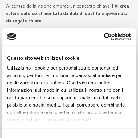
Al centro della visione emerge un concetto chiave:
l’AI crea
valore solo se alimentata da dati di qualità e governata
da regole chiare
.
Tra le priorità individuate:
qualità e certificazione delle fonti dati
Questo sito web utilizza i cookie
compliance e codici di condotta settoriali
Utilizziamo i cookie per personalizzare contenuti ed
annunci, per fornire funzionalità dei social media e per
collaborazione tra imprese, istituzioni e ricerca
analizzare il nostro traffico. Condividiamo inoltre
informazioni sul modo in cui utilizza il nostro sito con i
sviluppo della sovranità digitale italiana
nostri partner che si occupano di analisi dei dati web,
pubblicità e social media, i quali potrebbero combinarle
con altre informazioni che ha fornito loro o che hanno
Dalla GenAI agli AI Agent: la
raccolto dal suo utilizzo dei loro servizi.
nuova frontiera
Selezione