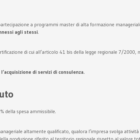
i la partecipazione a programmi master di alta formazione manageria
nnessi agli stessi
.
ertificazione di cui all’articolo 41 bis della legge regionale 7/2000
acquisizione di servizi di consulenza.
buto
0% della spesa ammissibile.
nageriale altamente qualificato, qualora l’impresa svolga attività e
della produzione riferito al territorio regionale rispetto al valore 