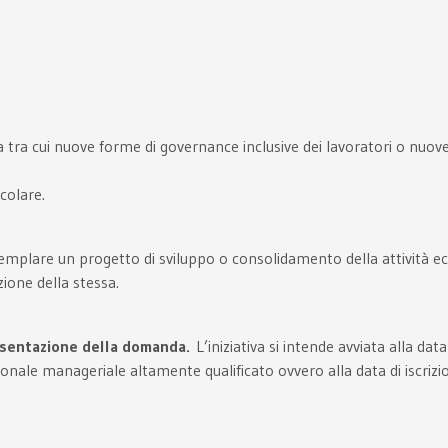
a tra cui nuove forme di governance inclusive dei lavoratori o nuov
colare.
emplare un progetto di sviluppo o consolidamento della attività eco
zione della stessa.
resentazione della domanda.
L’iniziativa si intende avviata alla da
personale manageriale altamente qualificato ovvero alla data di isc