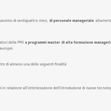
 massimo di ventiquattro mesi,
di personale manageriale
altamente
ratori della PMI
a programmi master
di alta formazione manageri
europei.
to di almeno una delle seguenti finalità:
in relazione all’ottimizzazione dell’introduzione di nuove tecnolog