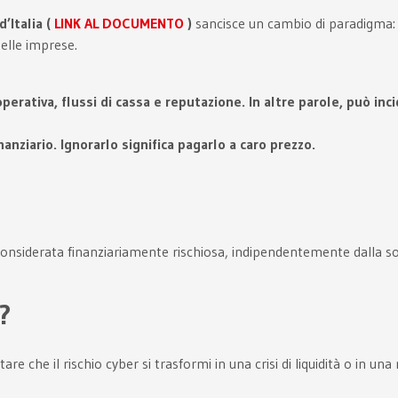
’Italia (
LINK AL DOCUMENTO
)
sancisce un cambio di paradigma: il
delle imprese.
ativa, flussi di cassa e reputazione. In altre parole, può incid
inanziario. Ignorarlo significa pagarlo a caro prezzo.
considerata finanziariamente rischiosa, indipendentemente dalla so
?
che il rischio cyber si trasformi in una crisi di liquidità o in una 