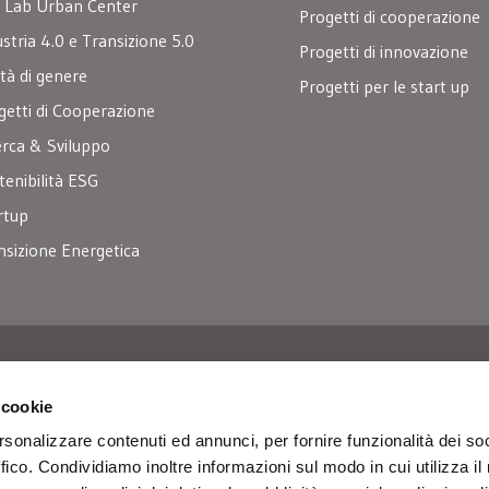
 Lab Urban Center
Progetti di cooperazione
ustria 4.0 e Transizione 5.0
Progetti di innovazione
ità di genere
Progetti per le start up
getti di Cooperazione
erca & Sviluppo
tenibilità ESG
rtup
nsizione Energetica
r
 cookie
rsonalizzare contenuti ed annunci, per fornire funzionalità dei so
ffico. Condividiamo inoltre informazioni sul modo in cui utilizza il 