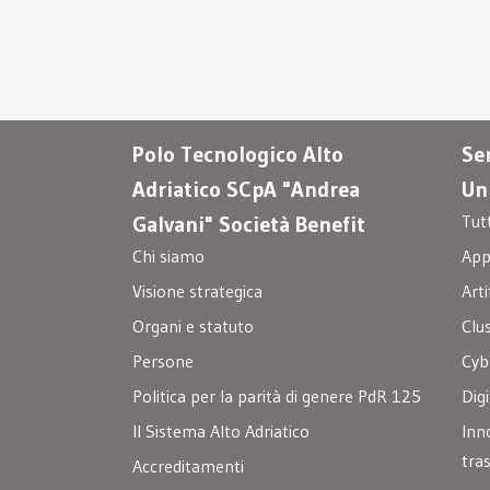
Polo Tecnologico Alto
Ser
Adriatico SCpA "Andrea
Un
Tut
Galvani" Società Benefit
Chi siamo
Appa
Visione strategica
Arti
Organi e statuto
Clu
Persone
Cyb
Politica per la parità di genere PdR 125
Digi
Il Sistema Alto Adriatico
Inn
tra
Accreditamenti