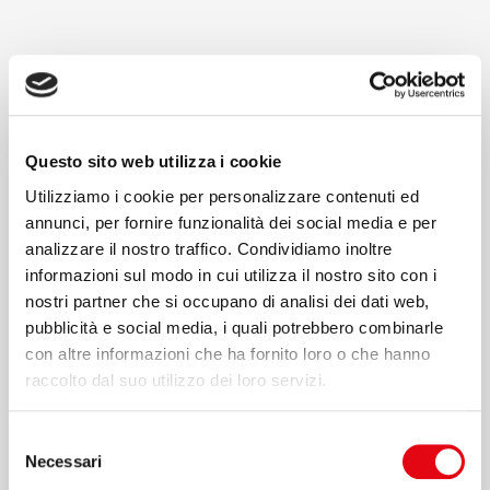
Fornire informazioni chiare e accessibili sui criteri
retributivi utilizzati;
Garantire la parità di retribuzione per uno stesso
Questo sito web utilizza i cookie
lavoro o per lavori di pari valore;
Utilizziamo i cookie per personalizzare contenuti ed
annunci, per fornire funzionalità dei social media e per
Introdurre sistemi di comunicazione salariale interni
analizzare il nostro traffico. Condividiamo inoltre
più trasparenti;
informazioni sul modo in cui utilizza il nostro sito con i
nostri partner che si occupano di analisi dei dati web,
Applicare sanzioni significative in caso di mancata
pubblicità e social media, i quali potrebbero combinarle
conformità.
con altre informazioni che ha fornito loro o che hanno
raccolto dal suo utilizzo dei loro servizi.
La situazione italiana: un gap ancora marcato
Selezione
Necessari
del