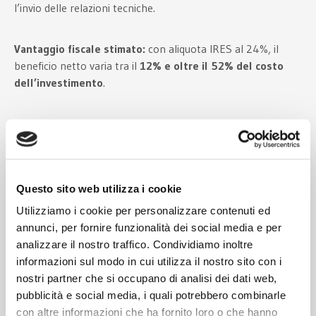
l’invio delle relazioni tecniche.
Vantaggio fiscale stimato:
con aliquota IRES al 24%, il
beneficio netto varia tra il
12% e oltre il 52% del costo
dell’investimento
.
Un macchinario 4.0 da 1 milione di euro, ad esempio, può
generare un risparmio fiscale di
oltre 430.000 euro
, che
supera
i 520.000 euro
se è anche efficiente dal punto di
vista energetico.
Questo sito web utilizza i cookie
Utilizziamo i cookie per personalizzare contenuti ed
Credito d’imposta 40% per
annunci, per fornire funzionalità dei social media e per
agricoltura, pesca e acquacoltura
analizzare il nostro traffico. Condividiamo inoltre
informazioni sul modo in cui utilizza il nostro sito con i
L’articolo 97 prevede un
credito d’imposta del 40%
per gli
nostri partner che si occupano di analisi dei dati web,
investimenti in
beni strumentali nuovi
, materiali e
pubblicità e social media, i quali potrebbero combinarle
immateriali, destinati alle
imprese agricole, ittiche e
con altre informazioni che ha fornito loro o che hanno