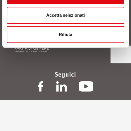
sulla privacy
, acconsento al trattamento dei dati
personali comunicati. *
Accetta selezionati
Rifiuta
Seguici
© Polo Tecnologico Alto Adriatico Andrea Galvani scpa
/
P.IVA
01472410933
/
Privacy Policy
/
Termini d’uso
/
Cookie Policy
/