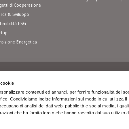
getti di Cooperazione
erca & Sviluppo
tenibilità ESG
rtup
nsizione Energetica
r
 cookie
rsonalizzare contenuti ed annunci, per fornire funzionalità dei so
ffico. Condividiamo inoltre informazioni sul modo in cui utilizza il 
 occupano di analisi dei dati web, pubblicità e social media, i qual
azioni che ha fornito loro o che hanno raccolto dal suo utilizzo d
.