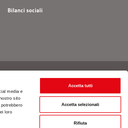
Bilanci sociali
Seguici
Accetta tutti
cial media e
nostro sito
Accetta selezionati
i potrebbero
ei loro
Rifiuta