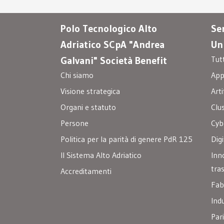
Polo Tecnologico Alto
Ser
Adriatico SCpA "Andrea
Un
Tut
Galvani" Società Benefit
Chi siamo
Appa
Visione strategica
Arti
Organi e statuto
Clu
Persone
Cyb
Politica per la parità di genere PdR 125
Digi
Il Sistema Alto Adriatico
Inn
tra
Accreditamenti
Fab
Ind
Par