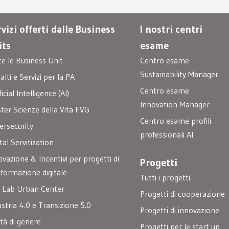
vizi offerti dalle Business
I nostri centri
its
esame
te le Business Unit
Centro esame
Sustainability Manager
lti e Servizi per la PA
Centro esame
ficial Intelligence (AI)
Innovation Manager
ster Scienze della Vita FVG
Centro esame profili
ersecurity
professionali AI
tal Servitization
ovazione & Incentivi per progetti di
Progetti
sformazione digitale
Tutti i progetti
 Lab Urban Center
Progetti di cooperazione
ustria 4.0 e Transizione 5.0
Progetti di innovazione
ità di genere
Progetti per le start up