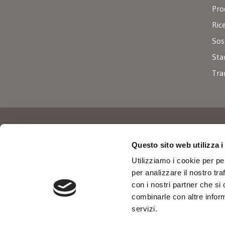
Pro
Ric
Sos
Sta
Tra
Iscriviti alla nostra newslette
Questo sito web utilizza i
Utilizziamo i cookie per pe
per analizzare il nostro tra
con i nostri partner che si
Dopo aver preso visione della presente
combinarle con altre inform
informativa sulla privacy
, acconsento al
servizi.
trattamento dei dati personali comunicati
*