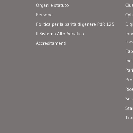
Organi e statuto
Clu
Persone
Cyb
Politica per la parità di genere PdR 125
Digi
Il Sistema Alto Adriatico
Inn
tra
Accreditamenti
Fab
Ind
Par
Pro
Ric
Sos
Sta
Tra