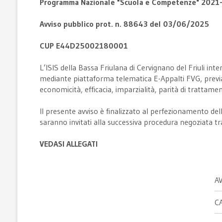
Programma Nazionale "Scuola e Competenze" 2021-2
Avviso pubblico prot. n. 88643 del 03/06/2025
CUP E44D25002180001
L’ISIS della Bassa Friulana di Cervignano del Friuli i
mediante piattaforma telematica E-Appalti FVG, previa c
economicità, efficacia, imparzialità, parità di trattame
Il presente avviso è finalizzato al perfezionamento dell
saranno invitati alla successiva procedura negoziata tr
VEDASI ALLEGATI
A
C