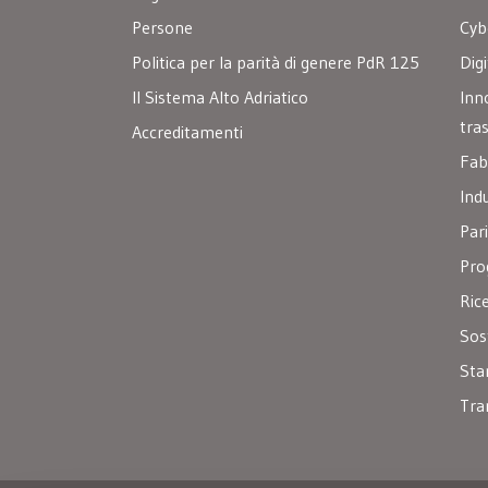
Persone
Cyb
Politica per la parità di genere PdR 125
Digi
Il Sistema Alto Adriatico
Inn
tra
Accreditamenti
Fab
Ind
Par
Pro
Ric
Sos
Sta
Tra