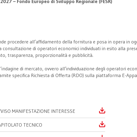
027 – Fondo Europeo di Sviluppo Regionale (FESR)
ntende procedere all’affidamento della fornitura e posa in opera in
onsultazione di operatori economici individuati in esito alla presen
nto, trasparenza, proporzionalità e pubblicità.
’indagine di mercato, ovvero all’individuazione degli operatori econo
amite specifica Richiesta di Offerta (RDO) sulla piattaforma E-Appa
VVISO MANIFESTAZIONE INTERESSE
APITOLATO TECNICO