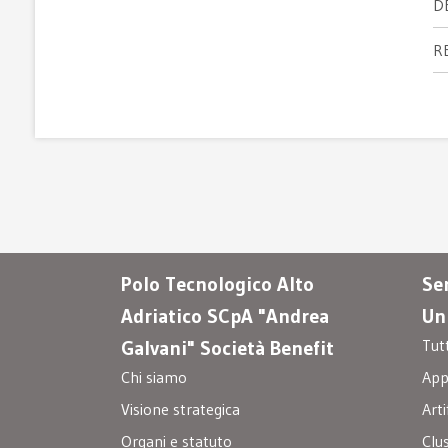
D
R
Polo Tecnologico Alto
Ser
Adriatico SCpA "Andrea
Un
Tut
Galvani" Società Benefit
Chi siamo
Appa
Visione strategica
Arti
Organi e statuto
Clu