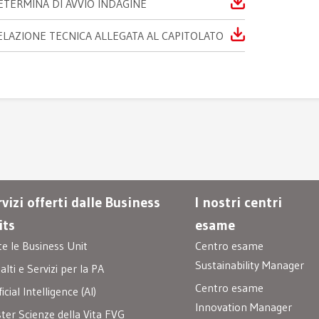
ETERMINA DI AVVIO INDAGINE
ELAZIONE TECNICA ALLEGATA AL CAPITOLATO
vizi offerti dalle Business
I nostri centri
its
esame
te le Business Unit
Centro esame
Sustainability Manager
lti e Servizi per la PA
Centro esame
ficial Intelligence (AI)
Innovation Manager
ster Scienze della Vita FVG